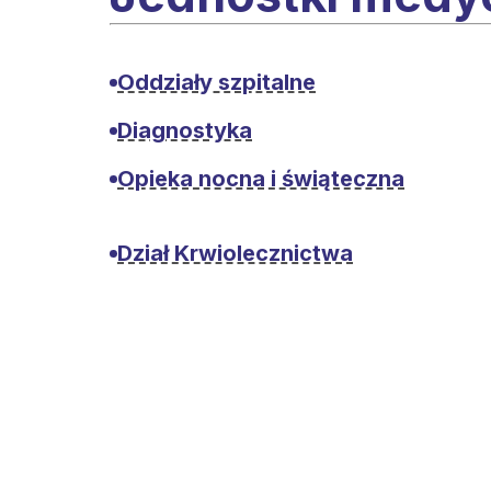
Oddziały szpitalne
Diagnostyka
Opieka nocna i świąteczna
Dział Krwiolecznictwa