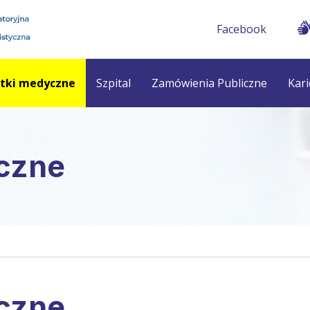
Facebook
stki medyczne
Szpital
Zamówienia Publiczne
Kari
czne
czne