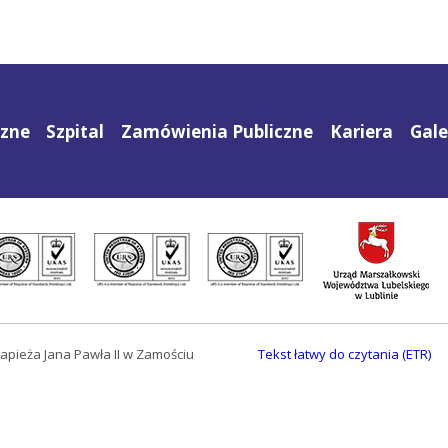
czne
Szpital
Zamówienia Publiczne
Kariera
Gale
apieża Jana Pawła II w Zamościu
Tekst łatwy do czytania (ETR)