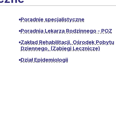
Poradnie specjalistyczne
Poradnia Lekarza Rodzinnego - POZ
Zakład Rehabilitacji, Ośrodek Pobytu
Dziennego, (Zabiegi Lecznicze)
Dział Epidemiologii