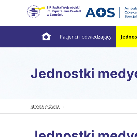
Pacjenci i odwiedzający
Jedno
Jednostki medy
Strona główna
Jednostki medy