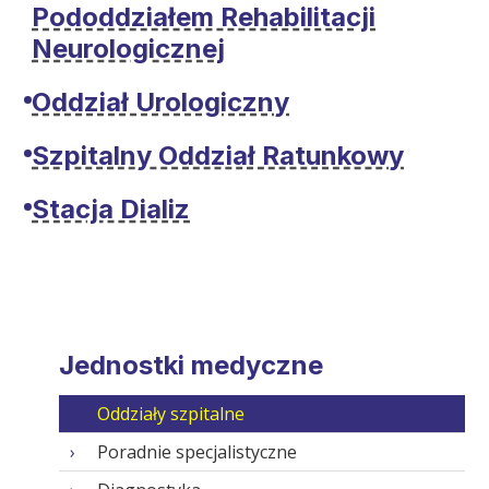
Pododdziałem Rehabilitacji
Neurologicznej
Oddział Urologiczny
Szpitalny Oddział Ratunkowy
Stacja Dializ
Jednostki medyczne
Oddziały szpitalne
Poradnie specjalistyczne