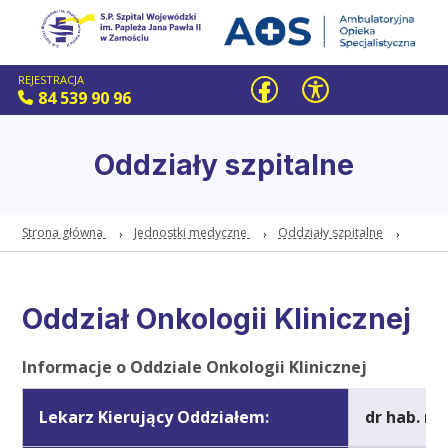
REJESTRACJA
84 539 90 96
Oddziały szpitalne
Strona główna
Jednostki medyczne
Oddziały szpitalne
Oddział Onkologii Klinicznej
Informacje o Oddziale Onkologii Klinicznej
Lekarz Kierujący Oddziałem:
dr hab. n