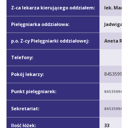
Z-ca lekarza kierującego oddziałem:
lek. Mari
Pielęgniarka oddziałowa:
Jadwiga B
p.o. Z-cy Pielęgniarki oddziałowej:
Aneta Ryb
Telefony:
845359944
Pokój lekarzy:
Punkt pielęgniarek:
845359940
Sekretariat:
845359946
Ilość łóżek:
33