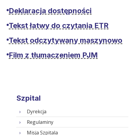
Deklaracja dostępności
Tekst łatwy do czytania ETR
Tekst odczytywany maszynowo
Film z tłumaczeniem PJM
Szpital
Dyrekcja
Regulaminy
Misja Szpitala