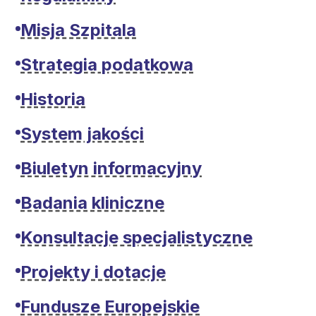
Misja Szpitala
Strategia podatkowa
Historia
System jakości
Biuletyn informacyjny
Badania kliniczne
Konsultacje specjalistyczne
Projekty i dotacje
Fundusze Europejskie