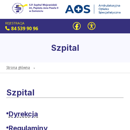
REJESTRACJA
84 539 90 96
Szpital
Strona główna
Szpital
Dyrekcja
Regulaminy