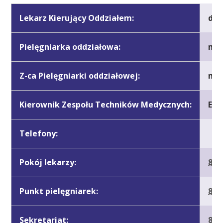
Lekarz Kierujący Oddziałem:
dr 
Pielęgniarka oddziałowa:
mgr
Z-ca Pielęgniarki oddziałowej:
mgr
Kierownik Zespołu Techników Medycznych:
Elż
Telefony:
Pokój lekarzy:
84 
Punkt pielęgniarek:
84 
Sekretariat:
84 