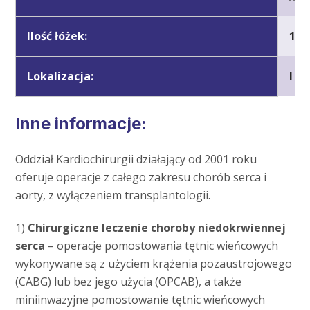
Ilość łóżek:
13
Lokalizacja:
I pi
Inne informacje:
Oddział Kardiochirurgii działający od 2001 roku
oferuje operacje z całego zakresu chorób serca i
aorty, z wyłączeniem transplantologii.
1)
Chirurgiczne leczenie choroby niedokrwiennej
serca
– operacje pomostowania tętnic wieńcowych
wykonywane są z użyciem krążenia pozaustrojowego
(CABG) lub bez jego użycia (OPCAB), a także
miniinwazyjne pomostowanie tętnic wieńcowych