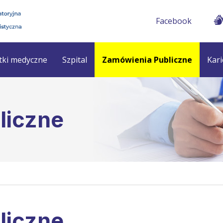
Facebook
tki medyczne
Szpital
Zamówienia Publiczne
Kari
liczne
liczne