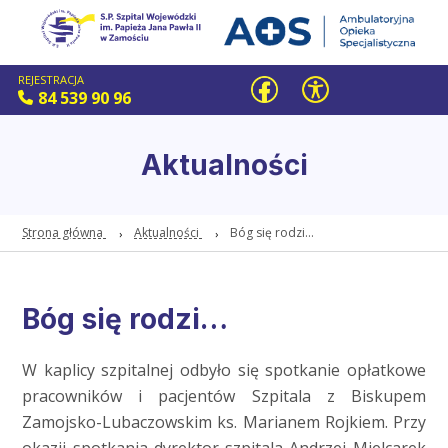
REJESTRACJA
84 539 90 96
Aktualności
Strona główna
Aktualności
Bóg się rodzi…
Bóg się rodzi…
W kaplicy szpitalnej odbyło się spotkanie opłatkowe
pracowników i pacjentów Szpitala z Biskupem
Zamojsko-Lubaczowskim ks. Marianem Rojkiem. Przy
okazji spotkania dyrektor szpitala Andrzej Mielcarek